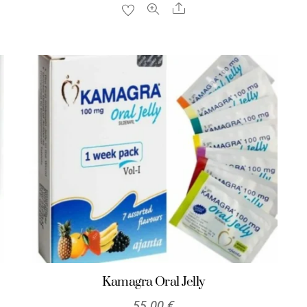
49,00 €
35,00 €.
Share
Kamagra Oral Jelly
55,00
€