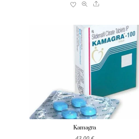
Share
Kamagra
43,00
€