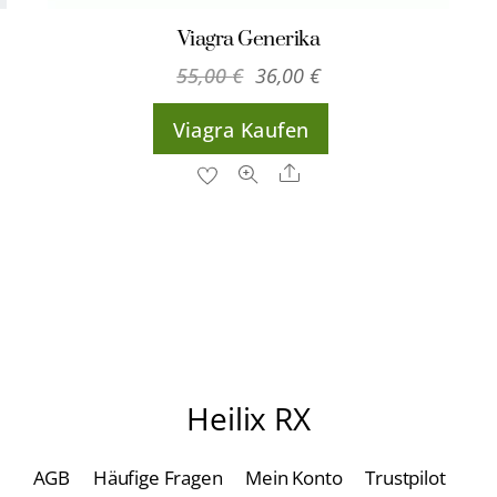
Viagra Generika
Ursprünglicher
Aktueller
55,00
€
36,00
€
Preis
Preis
Viagra Kaufen
war:
ist:
55,00 €
36,00 €.
Share
Heilix RX
AGB
Häufige Fragen
Mein Konto
Trustpilot