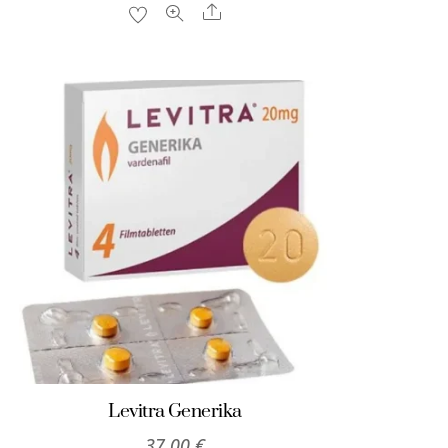
Share
Levitra Generika
37,00
€