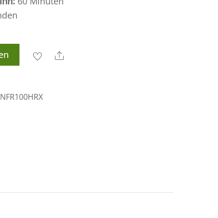
inn:
60 Minuten
nden
en
Share
CNFR100HRX