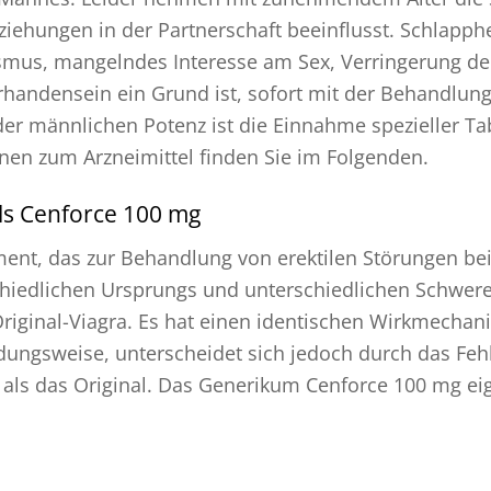
ziehungen in der Partnerschaft beeinflusst. Schlapphe
us, mangelndes Interesse am Sex, Verringerung der 
handensein ein Grund ist, sofort mit der Behandlung 
r männlichen Potenz ist die Einnahme spezieller Tabl
onen zum Arzneimittel finden Sie im Folgenden.
ls Cenforce 100 mg
ment, das zur Behandlung von erektilen Störungen be
chiedlichen Ursprungs und unterschiedlichen Schwer
Original-Viagra. Es hat einen identischen Wirkmecha
ngsweise, unterscheidet sich jedoch durch das Fehle
ls das Original. Das Generikum Cenforce 100 mg eign