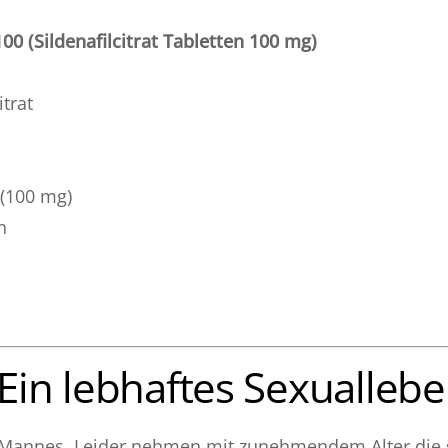
00 (Sildenafilcitrat Tabletten 100 mg)
itrat
 (100 mg)
n
in lebhaftes Sexuallebe
 Mannes. Leider nehmen mit zunehmendem Alter die s