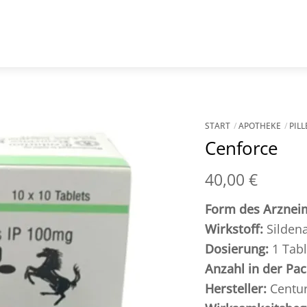
START
APOTHEKE
PIL
Cenforce
40,00
€
Form des Arzneim
Wirkstoff:
Sildenaf
Dosierung:
1 Tabl
Anzahl in der Pa
Hersteller:
Centu