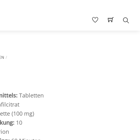
Sear
LEN
ittels:
Tabletten
ilcitrat
ette (100 mg)
ckung:
10
rion