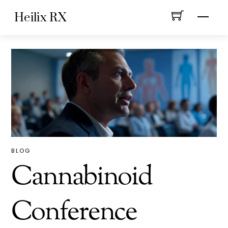
Skip
Heilix RX
Menu
to
content
BLOG
Cannabinoid
Conference