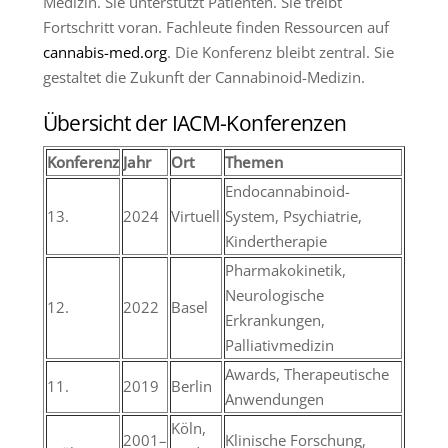
Medizin. Sie unterstützt Patienten. Sie treibt
Fortschritt voran. Fachleute finden Ressourcen auf
cannabis-med.org
. Die Konferenz bleibt zentral. Sie
gestaltet die Zukunft der Cannabinoid-Medizin.
Übersicht der IACM-Konferenzen
Konferenz
Jahr
Ort
Themen
Endocannabinoid-
13.
2024
Virtuell
System, Psychiatrie,
Kindertherapie
Pharmakokinetik,
Neurologische
12.
2022
Basel
Erkrankungen,
Palliativmedizin
Awards, Therapeutische
11.
2019
Berlin
Anwendungen
Köln,
2001–
Klinische Forschung,